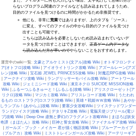
また、フィルターに何も入力しない場合、文字化けして意味の分か
らないプログラム関連のファイルなども読み込まれてしまうため、
目的のファイルを見つけるのに時間がかかるため非推奨です。
他にも、非常に
荒業
ではありますが、上のタブを「ソース」
に変え、すべてのファイルの中から目的のファイルを見つけ
出すことも可能です。
こちらは読み込みを必要としないため読み込まれていないデ
ータを見つけ出すことはできますが、
正直ゲーム内データな
ら読み込んだ方が早いので
やらないことをおすすめします。
運営中のwiki一覧:
文豪とアルケミスト(文アル)攻略 Wiki
|
オトギフロンティ
ア(オトフロ)攻略 Wiki
|
アイオライトリンク攻略 Wiki
|
アズールレーン(アズ
レン)攻略 Wiki
|
宝石姫 JEWEL PRINCESS攻略 Wiki
|
対魔忍RPG攻略 Wiki
|
アークナイツ攻略 Wiki
|
ラングリッサーモバイル攻略 Wiki
|
アートワール
攻略 Wiki
|
ジェミニシード攻略 Wiki
|
凍京ネクロ SUICIDE MISSION攻略
Wiki
|
ふるーつふるきゅーと！(ふるふる)攻略 Wiki
|
アリスクローゼット(ア
リクロ)攻略 Wiki
|
マジカミ攻略 Wiki
|
アリスレコード攻略 Wiki
|
うたわれ
るもの ロストフラグ(ロスフラ)攻略 Wiki
|
英雄＊戦姫ＷＷ攻略 Wiki
|
あやか
しランブル！(あやらぶ)攻略 Wiki
|
要塞少女攻略Wiki
|
ツイステッドワンダー
ランド(ツイステ)攻略 Wiki
|
デタリキZ攻略 Wiki
|
電脳天使ジブリール(電ジ
ブ)攻略 Wiki
|
Deep One 虚無と夢幻のフラグメント攻略Wiki
|
まほろば妖女
奇譚（まほたん）攻略 Wiki
|
巨神と誓女攻略 Wiki
|
ファイナルギア攻略 Wiki
|
ガールズ・ブック・メイカー 君が描く物語攻略 Wiki
|
ブルーアーカイブ
（ブルアカ）攻略 Wiki
|
ミストトレインガールズ攻略 Wiki
|
アーテリーギア