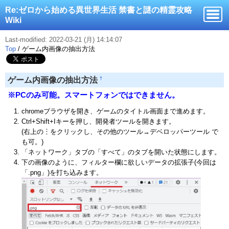
Re:ゼロから始める異世界生活 禁書と謎の精霊攻略
Wiki
Last-modified: 2022-03-21 (月) 14:14:07
Top
/
ゲーム内画像の抽出方法
†
ゲーム内画像の抽出方法
※PCのみ可能。スマートフォンではできません。
chromeブラウザを開き、ゲームのタイトル画面まで進めます。
Ctrl+Shift+Iキーを押し、開発者ツールを開きます。
(右上の︙をクリックし、その他のツール→デベロッパーツール で
も可。)
「ネットワーク」タブの「すべて」のタブを開いた状態にします。
下の画像のように、フィルター欄に欲しいデータの拡張子(今回は
「.png」)を打ち込みます。