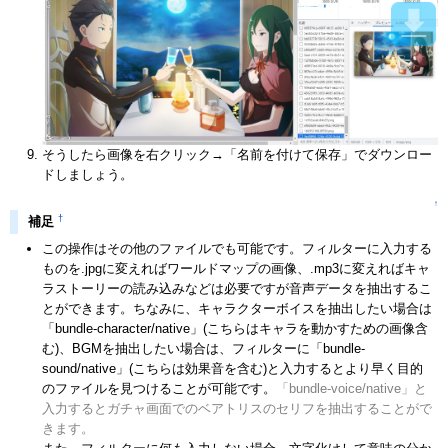
そうしたら画像を右クリック→「名前を付けて保存」でダウンロー
ドしましょう。
↑
†
補足
この操作はその他のファイルでも可能です。フィルターに入力する
ものを.jpgに変えればワールドマップの画像、.mp3に変えればキャ
ラストーリーの読み込みなどは必要ですが音声データを抽出するこ
とができます。ちなみに、キャラクターボイスを抽出したい場合は
「bundle-character/native」(こちらはキャラを動かすための画像含
む)、BGMを抽出したい場合は、フィルターに「bundle-
sound/native」(こちらは効果音を含む)と入力するとより早く目的
のファイルを見つけることが可能です。
「bundle-voice/native」と
入力するとガチャ画面でのベアトリスのセリフを抽出することがで
きます。