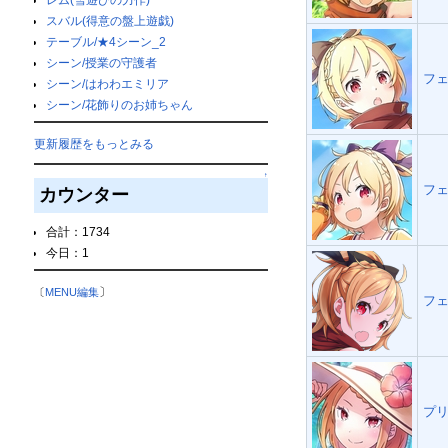
スバル(得意の盤上遊戯)
テーブル/★4シーン_2
シーン/授業の守護者
フェ
シーン/はわわエミリア
シーン/花飾りのお姉ちゃん
更新履歴をもっとみる
↑
フェ
カウンター
合計：1734
今日：1
〕
〔
MENU編集
フェ
プリ