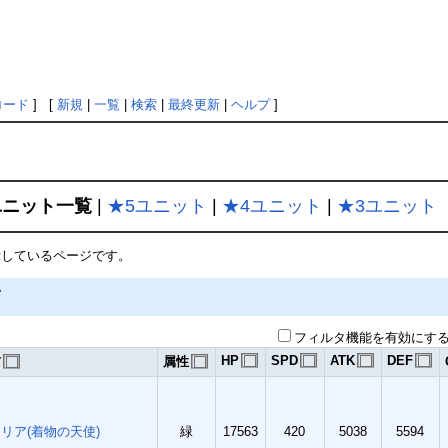
ロード
] [
新規
|
一覧
|
検索
|
最終更新
|
ヘルプ
]
ユニット一覧
|
★5ユニット
|
★4ユニット
|
★3ユニット
示しているページです。
フィルタ機能を有効にす
HP
SPD
ATK
DEF
前
属性
リア(着物の天使)
緑
17563
420
5038
5594