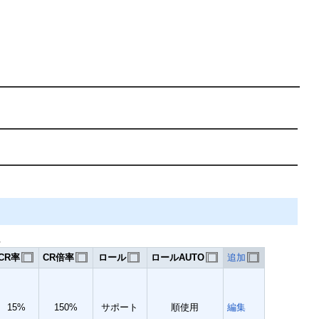
る
CR率
CR倍率
ロール
ロールAUTO
追加
15%
150%
サポート
順使用
編集