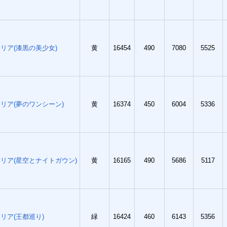
リア(漆黒の美少女)
黄
16454
490
7080
5525
リア(夢のワンシーン)
黄
16374
450
6004
5336
リア(星空とナイトガウン)
黄
16165
490
5686
5117
リア(王都巡り)
緑
16424
460
6143
5356