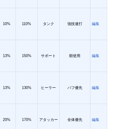
10%
110%
タンク
強技連打
編集
13%
150%
サポート
順使用
編集
13%
130%
ヒーラー
バフ優先
編集
20%
170%
アタッカー
全体優先
編集