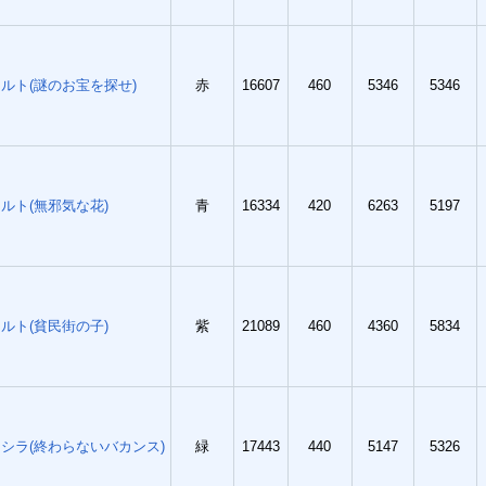
ルト(謎のお宝を探せ)
赤
16607
460
5346
5346
ルト(無邪気な花)
青
16334
420
6263
5197
ルト(貧民街の子)
紫
21089
460
4360
5834
シラ(終わらないバカンス)
緑
17443
440
5147
5326