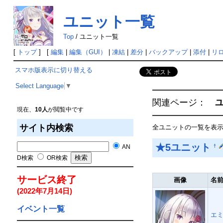
ユニット一覧
Top
/
ユニット一覧
[
トップ
] [
編集
|
編集（GUI）
|
凍結
|
差分
|
バックアップ
|
添付
|
リ
スマホ版表示に切り替える
Select Language
▼
関連ページ：
現在、
10人
が閲覧中です
サイト内検索
全ユニットの一覧を表
★5ユニット
AN
†
D検索
OR検索
サービス終了
画像
名
(2022年7月14日)
イベント一覧
エミ