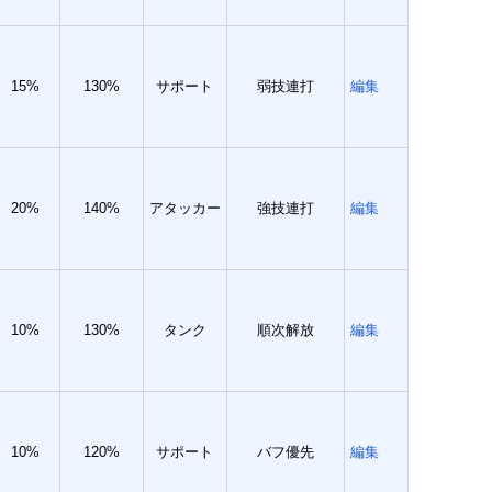
15%
130%
サポート
弱技連打
編集
20%
140%
アタッカー
強技連打
編集
10%
130%
タンク
順次解放
編集
10%
120%
サポート
バフ優先
編集