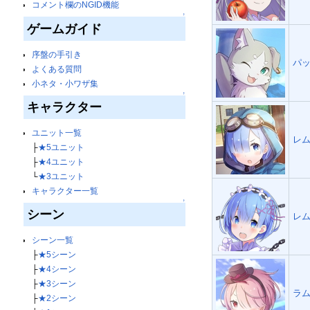
コメント欄のNGID機能
↑
ゲームガイド
序盤の手引き
パッ
よくある質問
小ネタ・小ワザ集
↑
キャラクター
ユニット一覧
レム
├
★5ユニット
├
★4ユニット
└
★3ユニット
キャラクター一覧
↑
シーン
レム
シーン一覧
├
★5シーン
├
★4シーン
├
★3シーン
ラム
├
★2シーン