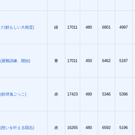
ク(頼もしい大精霊)
緑
17011
480
6801
4997
(避難訓練、開始)
青
17011
450
6462
5187
(鉄球鬼ごっこ)
赤
17423
490
5346
5396
(想いを叶える闘志)
赤
16265
480
6592
5196