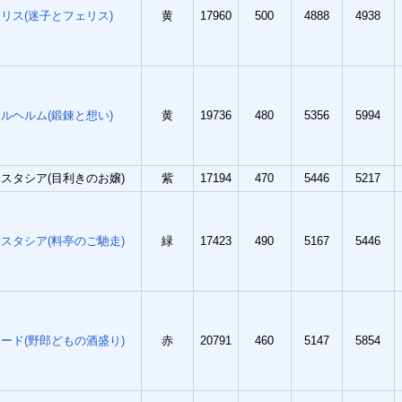
リス(迷子とフェリス)
黄
17960
500
4888
4938
ルヘルム(鍛錬と想い)
黄
19736
480
5356
5994
スタシア(目利きのお嬢)
紫
17194
470
5446
5217
スタシア(料亭のご馳走)
緑
17423
490
5167
5446
ード(野郎どもの酒盛り)
赤
20791
460
5147
5854