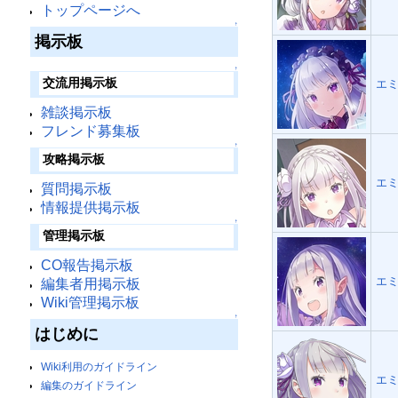
トップページへ
↑
掲示板
↑
交流用掲示板
エミ
雑談掲示板
フレンド募集板
↑
攻略掲示板
エミ
質問掲示板
情報提供掲示板
↑
管理掲示板
CO報告掲示板
エミ
編集者用掲示板
Wiki管理掲示板
↑
はじめに
Wiki利用のガイドライン
エミ
編集のガイドライン