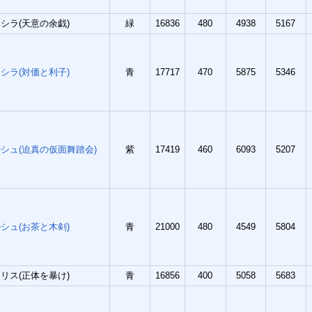
シラ(天意の余戯)
緑
16836
480
4938
5167
シラ(対価と利子)
青
17717
470
5875
5346
シュ(迫真の仮面舞踏会)
紫
17419
460
6093
5207
シュ(お茶と木剣)
青
21000
480
4549
5804
リス(正体を暴け)
青
16856
400
5058
5683