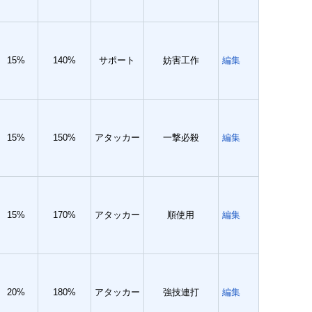
15%
140%
サポート
妨害工作
編集
15%
150%
アタッカー
一撃必殺
編集
15%
170%
アタッカー
順使用
編集
20%
180%
アタッカー
強技連打
編集