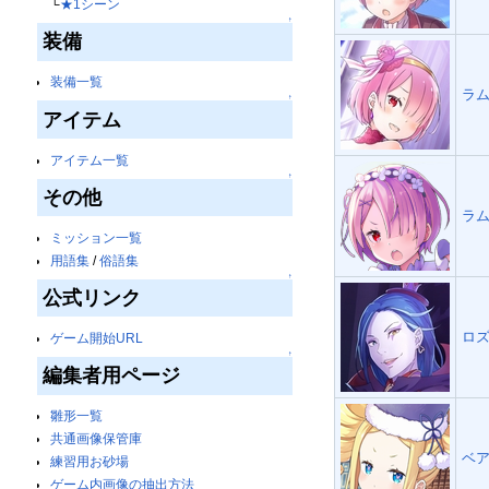
└
★1シーン
↑
装備
装備一覧
ラム
↑
アイテム
アイテム一覧
↑
その他
ラム
ミッション一覧
用語集
/
俗語集
↑
公式リンク
ロズ
ゲーム開始URL
↑
編集者用ページ
雛形一覧
共通画像保管庫
ベア
練習用お砂場
ゲーム内画像の抽出方法