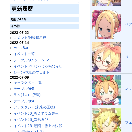
↑
更新履歴
最新の20件
ベア
その他
2023-07-22
コメント/雑談掲示板
2022-07-14
MenuBar
イベント一覧
ペト
テーブル/★5シーン_2
イベント04_じゃじゃ馬ならし
シーン/花畑のフェルト
2022-07-09
キャラクター一覧
テーブル/★5
ペト
ラム(主のご所望)
テーブル/★4
アナスタシア(未来の王様)
イベント30_教えてラム先生
イベント26_異形再び
フェ
イベント28_熱闘・雪上の決戦
レム(雪遊びの力作)