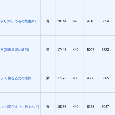
トリス(いつもの禁書庫)
黄
20144
470
4718
5854
ラ(新米見習い教師)
紫
17443
440
5027
5823
ラ(可憐な乙女の憧憬)
紫
17772
430
4680
5365
ルト(陽だまりに包まれて)
青
16256
440
6253
5047