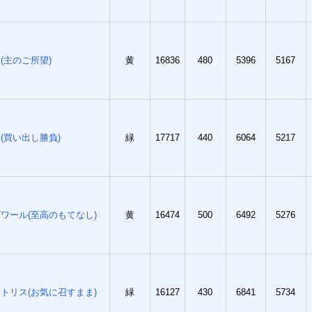
(主のご所望)
黄
16836
480
5396
5167
(買い出し勝負)
緑
17717
440
6064
5217
ワール(至高のもてなし)
黄
16474
500
6492
5276
トリス(お気に召すまま)
緑
16127
430
6841
5734