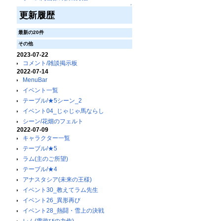
↑
更新履歴
最新の20件
その他
2023-07-22
コメント/雑談掲示板
2022-07-14
MenuBar
イベント一覧
テーブル/★5シーン_2
イベント04_じゃじゃ馬ならし
シーン/花畑のフェルト
2022-07-09
キャラクター一覧
テーブル/★5
ラム(主のご所望)
テーブル/★4
アナスタシア(未来の王様)
イベント30_教えてラム先生
イベント26_異形再び
イベント28_熱闘・雪上の決戦
レム(雪遊びの力作)