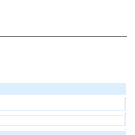
↑
↑
↑