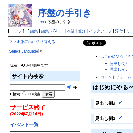
序盤の手引き
Top
/
序盤の手引き
[
トップ
] [
編集
|
編集（GUI）
|
凍結
|
差分
|
バックアップ
|
添付
|
リ
スマホ版表示に切り替える
Select Language
▼
はじめにやるべき
見出し例2
現在、
9人
が閲覧中です
見出し例3
サイト内検索
コメントフォーム
はじめにやる
AN
D検索
OR検索
†
見出し例2
サービス終了
(2022年7月14日)
†
見出し例3
イベント一覧