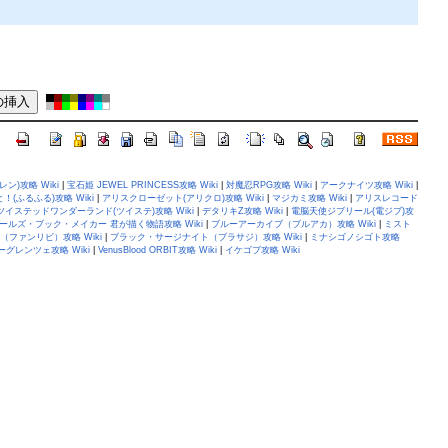
ン)攻略 Wiki
|
宝石姫 JEWEL PRINCESS攻略 Wiki
|
対魔忍RPG攻略 Wiki
|
アークナイツ攻略 Wiki
|
(ふるふる)攻略 Wiki
|
アリスクローゼット(アリクロ)攻略 Wiki
|
マジカミ攻略 Wiki
|
アリスレコード
ツイステッドワンダーランド(ツイステ)攻略 Wiki
|
デタリキZ攻略 Wiki
|
電脳天使ジブリール(電ジブ)攻
ールズ・ブック・メイカー 君が描く物語攻略 Wiki
|
ブルーアーカイブ（ブルアカ）攻略 Wiki
|
ミスト
ファンリビ）攻略 Wiki
|
ブラック・サージナイト（ブラサジ）攻略 Wiki
|
ミナシゴノシゴト攻略
グレンツェ攻略 Wiki
|
VenusBlood ORBIT攻略 Wiki
|
イケゴブ攻略 Wiki