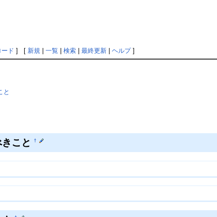
ロード
] [
新規
|
一覧
|
検索
|
最終更新
|
ヘルプ
]
こと
べきこと
†