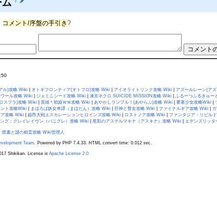
ーム
†
。
コメント/序盤の手引き
?
:50
)攻略 Wiki
|
オトギフロンティア(オトフロ)攻略 Wiki
|
アイオライトリンク攻略 Wiki
|
アズールレーン(アズレ
ワール攻略 Wiki
|
ジェミニシード攻略 Wiki
|
凍京ネクロ SUICIDE MISSION攻略 Wiki
|
ふるーつふるきゅーと！
スフラ)攻略 Wiki
|
英雄＊戦姫ＷＷ攻略 Wiki
|
あやかしランブル！(あやらぶ)攻略 Wiki
|
要塞少女攻略Wiki
|
ント攻略Wiki
|
まほろば妖女奇譚（まほたん）攻略 Wiki
|
巨神と誓女攻略 Wiki
|
ファイナルギア攻略 Wiki
|
ガ
攻略 Wiki
|
超昂大戦エスカレーションヒロインズ攻略 Wiki
|
ロストノア攻略 Wiki
|
ファンタジア・リビルド（
ング：グレイレイヴン（パニグレ）攻略 Wiki
|
星彩のアステルマキナ（アスキナ）攻略 Wiki
|
エデンズリッター
 禁書と謎の精霊攻略 Wiki管理人
evelopment Team
. Powered by PHP 7.4.33. HTML convert time: 0.012 sec.
17 Shikikan. License is
Apache License 2.0