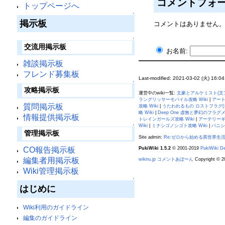
コメントフォ
トップページへ
↑
掲示板
コメントはありません
↑
交流用掲示板
お名前:
雑談掲示板
フレンド募集板
Last-modified: 2021-03-02 (火) 16:04
↑
攻略掲示板
運営中のwiki一覧:
文豪とアルケミスト(文アル
ラングリッサーモバイル攻略 Wiki
|
アート
質問掲示板
攻略 Wiki
|
うたわれるもの ロストフラグ(ロ
略 Wiki
|
Deep One 虚無と夢幻のフラグメ
情報提供掲示板
トレインガールズ攻略 Wiki
|
アーテリーギア
Wiki
|
ミナシゴノシゴト攻略 Wiki
|
パニシ
↑
管理掲示板
Site admin:
Re:ゼロから始める異世界生活
PukiWiki 1.5.2
© 2001-2019
PukiWiki D
CO報告掲示板
編集者用掲示板
wikiru.jp コメントあぼーん
Copyright © 20
Wiki管理掲示板
↑
はじめに
Wiki利用のガイドライン
編集のガイドライン