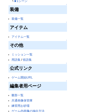
└
★1シーン
↑
装備
装備一覧
↑
アイテム
アイテム一覧
↑
その他
ミッション一覧
用語集
/
俗語集
↑
公式リンク
ゲーム開始URL
↑
編集者用ページ
雛形一覧
共通画像保管庫
練習用お砂場
ゲーム内画像の抽出方法