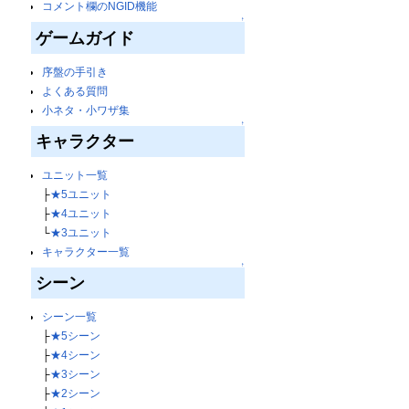
コメント欄のNGID機能
↑
ゲームガイド
序盤の手引き
よくある質問
小ネタ・小ワザ集
↑
キャラクター
ユニット一覧
├
★5ユニット
├
★4ユニット
└
★3ユニット
キャラクター一覧
↑
シーン
シーン一覧
├
★5シーン
├
★4シーン
├
★3シーン
├
★2シーン