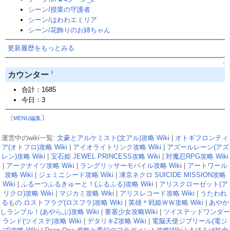
シーン/授業の守護者
シーン/はわわエミリア
シーン/花飾りのお姉ちゃん
更新履歴をもっとみる
↑
†
カウンター
合計：1685
今日：3
〕
〔
MENU編集
運営中のwiki一覧:
文豪とアルケミスト(文アル)攻略 Wiki
|
オトギフロンティ
ア(オトフロ)攻略 Wiki
|
アイオライトリンク攻略 Wiki
|
アズールレーン(アズ
レン)攻略 Wiki
|
宝石姫 JEWEL PRINCESS攻略 Wiki
|
対魔忍RPG攻略 Wiki
|
アークナイツ攻略 Wiki
|
ラングリッサーモバイル攻略 Wiki
|
アートワール
攻略 Wiki
|
ジェミニシード攻略 Wiki
|
凍京ネクロ SUICIDE MISSION攻略
Wiki
|
ふるーつふるきゅーと！(ふるふる)攻略 Wiki
|
アリスクローゼット(ア
リクロ)攻略 Wiki
|
マジカミ攻略 Wiki
|
アリスレコード攻略 Wiki
|
うたわれ
るもの ロストフラグ(ロスフラ)攻略 Wiki
|
英雄＊戦姫ＷＷ攻略 Wiki
|
あやか
しランブル！(あやらぶ)攻略 Wiki
|
要塞少女攻略Wiki
|
ツイステッドワンダー
ランド(ツイステ)攻略 Wiki
|
デタリキZ攻略 Wiki
|
電脳天使ジブリール(電ジ