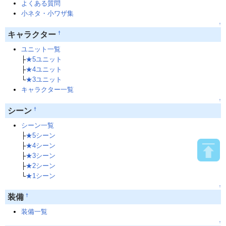
よくある質問
小ネタ・小ワザ集
↑
†
キャラクター
ユニット一覧
├
★5ユニット
├
★4ユニット
└
★3ユニット
キャラクター一覧
↑
†
シーン
シーン一覧
├
★5シーン
├
★4シーン
├
★3シーン
├
★2シーン
└
★1シーン
↑
†
装備
装備一覧
↑