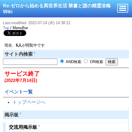
Re:ゼロから始める異世界生活 禁書と謎の精霊攻略
Wiki
Last-modified: 2022-07-14 (木) 14:38:21
Top
/
MenuBar
現在、
6人
が閲覧中です
†
サイト内検索
AND検索
OR検索
サービス終了
(2022年7月14日)
イベント一覧
トップページへ
↑
†
掲示板
↑
†
交流用掲示板