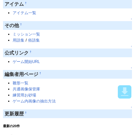
†
アイテム
アイテム一覧
↑
†
その他
ミッション一覧
用語集
/
俗語集
↑
†
公式リンク
ゲーム開始URL
↑
†
編集者用ページ
雛形一覧
共通画像保管庫
練習用お砂場
ゲーム内画像の抽出方法
↑
†
更新履歴
最新の20件