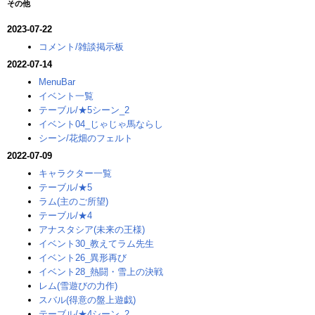
その他
2023-07-22
コメント/雑談掲示板
2022-07-14
MenuBar
イベント一覧
テーブル/★5シーン_2
イベント04_じゃじゃ馬ならし
シーン/花畑のフェルト
2022-07-09
キャラクター一覧
テーブル/★5
ラム(主のご所望)
テーブル/★4
アナスタシア(未来の王様)
イベント30_教えてラム先生
イベント26_異形再び
イベント28_熱闘・雪上の決戦
レム(雪遊びの力作)
スバル(得意の盤上遊戯)
テーブル/★4シーン_2