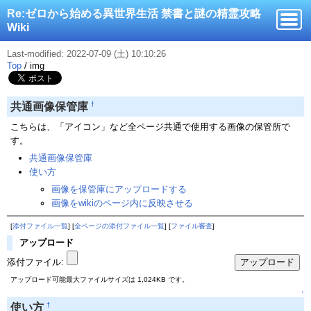
Re:ゼロから始める異世界生活 禁書と謎の精霊攻略
Wiki
Last-modified: 2022-07-09 (土) 10:10:26
Top
/
img
†
共通画像保管庫
こちらは、「アイコン」など全ページ共通で使用する画像の保管所で
す。
共通画像保管庫
使い方
画像を保管庫にアップロードする
画像をwikiのページ内に反映させる
[
添付ファイル一覧
] [
全ページの添付ファイル一覧
] [
ファイル審査
]
アップロード
添付ファイル:
アップロード可能最大ファイルサイズは 1,024KB です。
↑
†
使い方