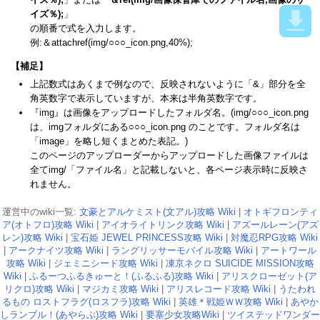
イズ％);
」
の順番で式を入力します。
例:＆attachref(img/○○○_icon.png,40%);
【補足】
上記数式はあくまで例なので、反映されないように「&」部分を全
角英数字で表示していますが、本来は半角英数字です。
『img』は画像をアップロードしたフォルダ名。(img/○○○_icon.png
は、imgフォルダにある○○○_icon.png のことです。フォルダ名は
「image」を略し短くまとめた表記。)
このページのアップローダーからアップロードした画像ファイルは
全てimg/「ファイル名」と記載しないと、各ページ表示時に反映さ
れません。
運営中のwiki一覧:
文豪とアルケミスト(文アル)攻略 Wiki
|
オトギフロンティ
ア(オトフロ)攻略 Wiki
|
アイオライトリンク攻略 Wiki
|
アズールレーン(アズ
レン)攻略 Wiki
|
宝石姫 JEWEL PRINCESS攻略 Wiki
|
対魔忍RPG攻略 Wiki
|
アークナイツ攻略 Wiki
|
ラングリッサーモバイル攻略 Wiki
|
アートワール
攻略 Wiki
|
ジェミニシード攻略 Wiki
|
凍京ネクロ SUICIDE MISSION攻略
Wiki
|
ふるーつふるきゅーと！(ふるふる)攻略 Wiki
|
アリスクローゼット(ア
リクロ)攻略 Wiki
|
マジカミ攻略 Wiki
|
アリスレコード攻略 Wiki
|
うたわれ
るもの ロストフラグ(ロスフラ)攻略 Wiki
|
英雄＊戦姫ＷＷ攻略 Wiki
|
あやか
しランブル！(あやらぶ)攻略 Wiki
|
要塞少女攻略Wiki
|
ツイステッドワンダー