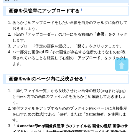
↑
†
画像を保管庫にアップロードする
あらかじめアップロードをしたい画像を自身のフォルダに保存して
おきましょう。
下記の『アップローダー』のバーにある右側の「
参照
」をクリック
します。
アップロード予定の画像を選択し、「
開く
」をクリックします。
バー部分に画像のURL(その画像が存在する住所のようなもの)が表
示されていることを確認して右側の「
アップロード
」をクリックし
ます。
↑
†
画像をwikiのページ内に反映させる
『添付ファイル一覧』から反映させたい画像の種類(pngまたはjpg)
と当wiki内での画像のファイル名をあらかじめ確認しておきましょ
う。
添付ファイルをアップするためのプラグイン(wikiページに直接指示
を出すための数式)である「&ref」または「&attachref」を使用しま
す。
「
＆attachref(img/画像保管庫でのファイル名.画像の種類,画像のサ
イズ％);
」または「
＆ref(img/画像保管庫でのファイル名,画像のサ